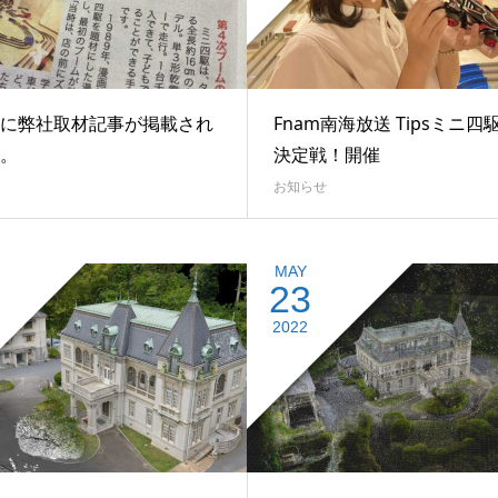
に弊社取材記事が掲載され
Fnam南海放送 Tipsミニ四駆
。
決定戦！開催
お知らせ
MAY
23
2022