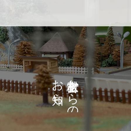
お
か
ら
ら
せ
の