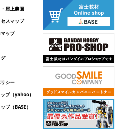
フ・屋上農園
クセスマップ
内マップ
ログ
ポリシー
ップ（yahoo）
ップ（BASE）