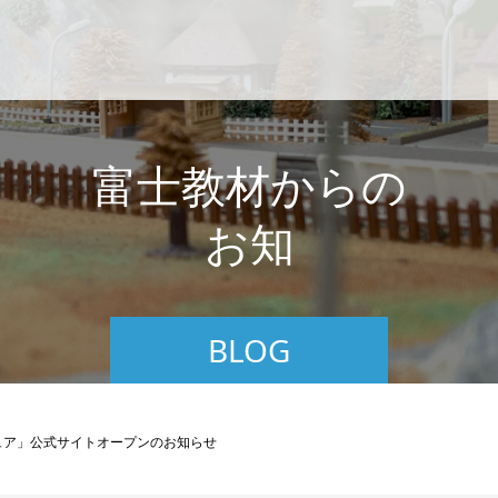
富
士
教
材
か
ら
の
お
知
ら
せ
BLOG
ュア」公式サイトオープンのお知らせ